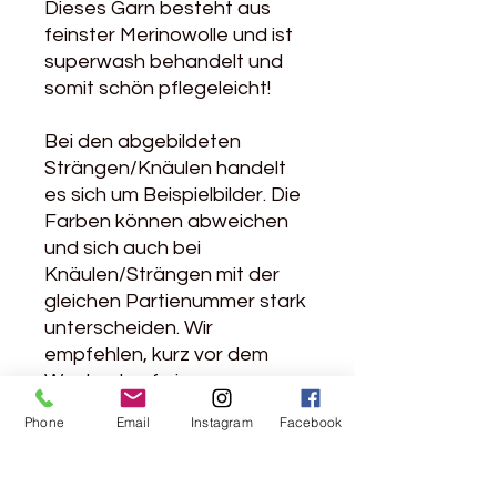
Dieses Garn besteht aus
feinster Merinowolle und ist
superwash behandelt und
somit schön pflegeleicht!
Bei den abgebildeten
Strängen/Knäulen handelt
es sich um Beispielbilder. Die
Farben können abweichen
und sich auch bei
Knäulen/Strängen mit der
gleichen Partienummer stark
unterscheiden. Wir
empfehlen, kurz vor dem
Wechsel auf ein neues
Knäuel
Phone
Email
Instagram
Facebook
reihenweise/rundenweise
abwechselnd mit dem alten
und dem neuen Knäuel zu