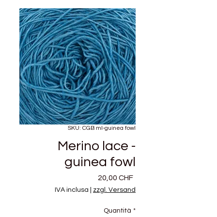
SKU: CGB ml-guinea fowl
Merino lace -
guinea fowl
Prezzo
20,00 CHF
IVA inclusa
|
zzgl. Versand
Quantità
*