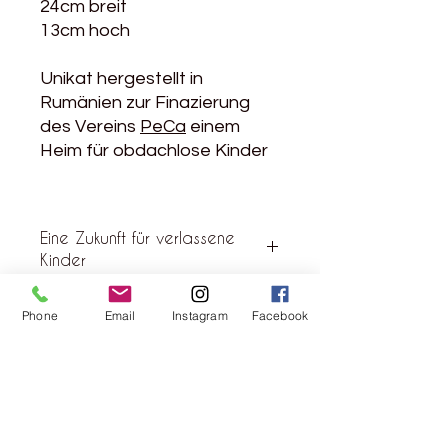
24cm breit
13cm hoch
Unikat hergestellt in
Rumänien zur Finazierung
des Vereins
PeCa
einem
Heim für obdachlose Kinder
Eine Zukunft für verlassene
Kinder
Der Verein PeCa führt ein Heim für
Phone
Email
Instagram
Facebook
verlassene Kinder in Rumänien.
Neben anderer Ateliers gibt es dort
auch ein Nähatelier, in dem die
Kosmetiktasche produziert wurde.
Mehr Infos unter:
Rebgasse 5
https://abandonati.ch
8004 Zürich
und