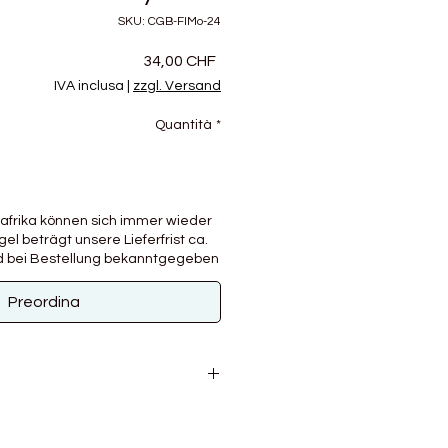
SKU: CGB-FlMo-24
Prezzo
34,00 CHF
IVA inclusa
|
zzgl. Versand
Quantità
*
afrika können sich immer wieder
el beträgt unsere Lieferfrist ca.
wird bei Bestellung bekanntgegeben
Preordina
r, 13% Wolle, 9% Nylon
00g