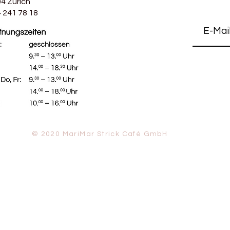
4 Zürich
 241 78 18
© 2020 MariMar Strick Café GmbH