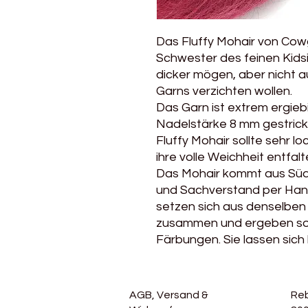
Das Fluffy Mohair von Cowgi
Schwester des feinen Kidsil
dicker mögen, aber nicht a
Garns verzichten wollen.
Das Garn ist extrem ergiebi
Nadelstärke 8 mm gestrickt
Fluffy Mohair sollte sehr l
ihre volle Weichheit entfal
Das Mohair kommt aus Südaf
und Sachverstand per Hand
setzen sich aus denselben 
zusammen und ergeben so
Färbungen. Sie lassen sich
AGB, Versand &
Re