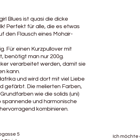
Nadelstärke: 6 - 8
Maschenprobe: ca. 9
Verbrauch für einen
rl Blues ist quasi die dicke
300g​
k! Perfekt für alle, die es etwas
Handwäsche​
uf den Flausch eines Mohair-
Achtung: Auch Knäu
Partienummer könne
g. Für einen Kurzpullover mit
bei diesem dicken G
Stränge sehr untersc
, benötigt man nur 200g.
Wir empfehlen kurz 
ocker verarbeitet werden, damit sie
anderen Knäuel im
ten kann.
alten und 1 Reihe v
rika und wird dort mit viel Liebe
 gefärbt. Die melierten Farben,
Grundfarben wie die solids (uni)
 spannende und harmonische
 hervorragend kombinieren.
bgasse 5
Ich möchte