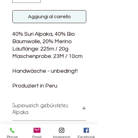
Aggiungi al carrello
40% Suri Alpaka, 40% Bio
Baumwolle, 20% Merino
Lauflänge: 225m / 20g
Maschenprobe: 23M / 10cm
Handwäsche - unbedingt!
Produziert in Peru
Superweich gebürstetes
Alpaka
Das erste gebürstete Garn von The
Kommentar vom The Knitter
Fibre Co. wird in einer Fabrik in
Magazin
Südperu, der Heimat des Alpakas,
Phone
Email
Instagram
Facebook