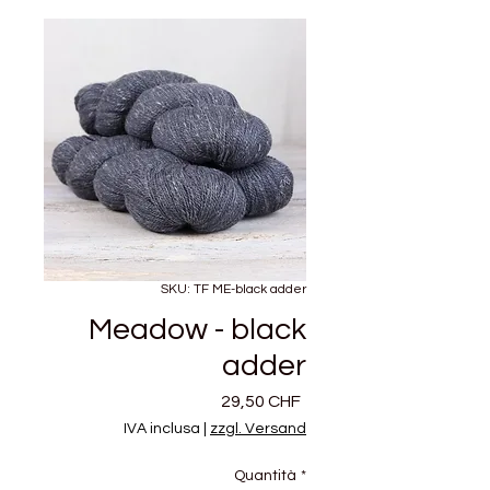
SKU: TF ME-black adder
Meadow - black
adder
Prezzo
29,50 CHF
IVA inclusa
|
zzgl. Versand
Quantità
*