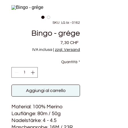
SKU: LG bi - 0162
Bingo - grége
Prezzo
7,30 CHF
IVA inclusa
|
zzgl. Versand
Quantità
*
Aggiungi al carrello
Material: 100% Merino
Lauflänge: 80m / 50g
Nadelstärke: 4 - 4.5
Maschenprobe: 16M / 23R