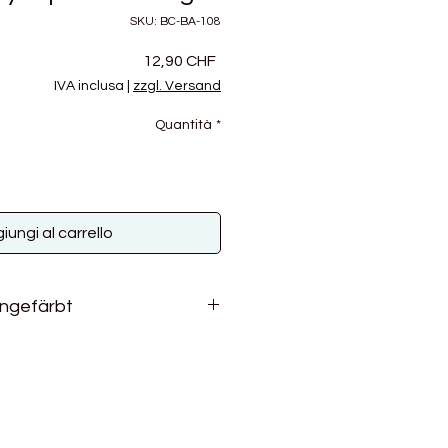
SKU: BC-BA-108
Prezzo
12,90 CHF
IVA inclusa
|
zzgl. Versand
Quantità
*
iungi al carrello
ungefärbt