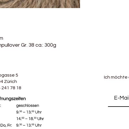
cm
ullover Gr. 38 ca.: 300g
bgasse 5
Ich möchte
4 Zürich
 241 78 18