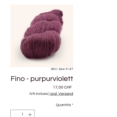
SKU: See-Fi-47
Fino - purpurviolett
Prezzo
17,00 CHF
IVA inclusa
|
zzgl. Versand
Quantità
*