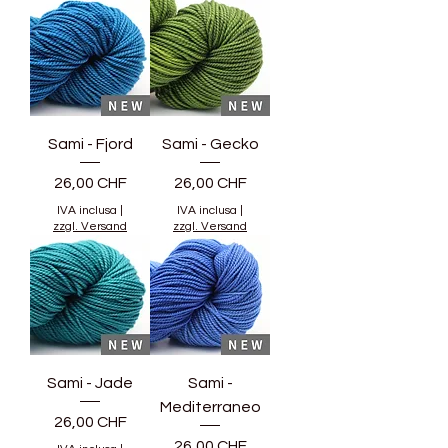
Sami - Fjord
Sami - Gecko
Prezzo
Prezzo
26,00 CHF
26,00 CHF
IVA inclusa
|
IVA inclusa
|
zzgl. Versand
zzgl. Versand
Sami - Jade
Sami -
Mediterraneo
Prezzo
26,00 CHF
Prezzo
26,00 CHF