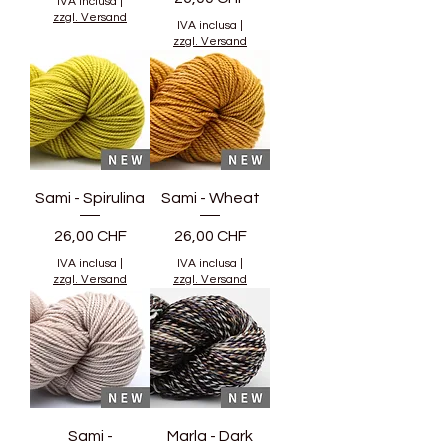
IVA inclusa
|
zzgl. Versand
IVA inclusa
|
zzgl. Versand
Sami - Spirulina
Sami - Wheat
Prezzo
Prezzo
26,00 CHF
26,00 CHF
IVA inclusa
|
IVA inclusa
|
zzgl. Versand
zzgl. Versand
Sami -
Marla - Dark