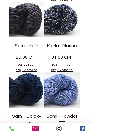
Sami - Kohl
Marla - Marino
Prezzo
Prezzo
26,00 CHF
31,00 CHF
IVA inclusa
|
IVA inclusa
|
zzgl. Versand
zzgl. Versand
Sami - Galaxy
Sami - Powder
Blue
Prezzo
26,00 CHF