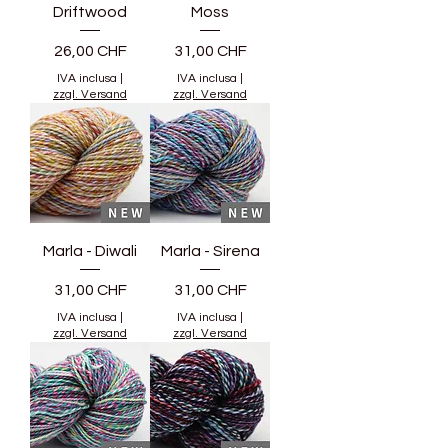
Driftwood
Moss
Prezzo
Prezzo
26,00 CHF
31,00 CHF
IVA inclusa
|
IVA inclusa
|
zzgl. Versand
zzgl. Versand
Marla - Diwali
Marla - Sirena
Prezzo
Prezzo
31,00 CHF
31,00 CHF
IVA inclusa
|
IVA inclusa
|
zzgl. Versand
zzgl. Versand