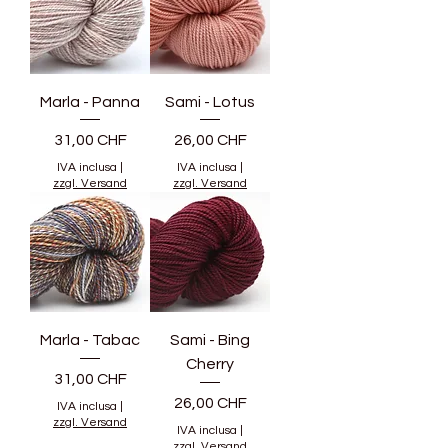
Marla - Panna
Sami - Lotus
Prezzo
Prezzo
31,00 CHF
26,00 CHF
IVA inclusa
|
IVA inclusa
|
zzgl. Versand
zzgl. Versand
Marla - Tabac
Sami - Bing
Cherry
Prezzo
31,00 CHF
Prezzo
26,00 CHF
IVA inclusa
|
zzgl. Versand
IVA inclusa
|
zzgl. Versand