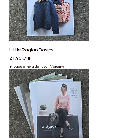
Little Raglan Basics
Precio
21,90 CHF
Impuesto incluido
|
zzgl. Versand