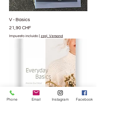
V - Basics
Precio
21,90 CHF
Impuesto incluido
|
zzgl. Versand
Phone
Email
Instagram
Facebook
Everyday Basics
Precio
16,00 CHF