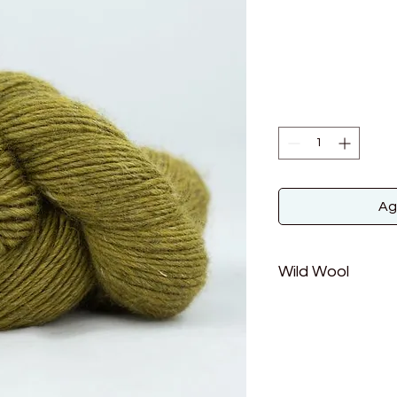
Ag
Wild Wool
Material: 85% Wolle
Lauflänge: 170m/10
Nadelstärke: 4-5 m
Maschenprobe: 18 = 
Verbrauch für einen 