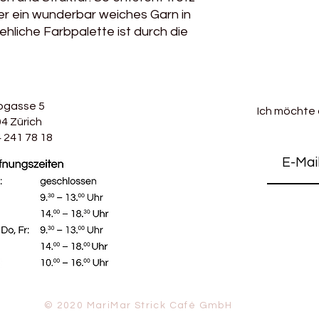
er ein wunderbar weiches Garn in
ehliche Farbpalette ist durch die
bgasse 5
Ich möchte
4 Zürich
 241 78 18
© 2020 MariMar Strick Café GmbH