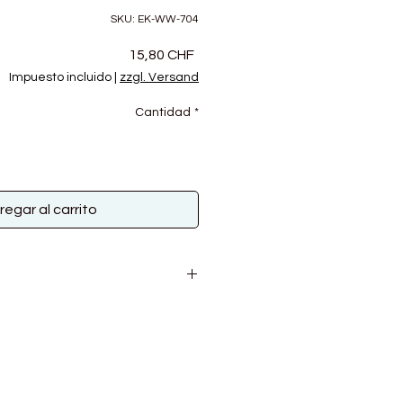
SKU: EK-WW-704
Precio
15,80 CHF
Impuesto incluido
|
zzgl. Versand
Cantidad
*
regar al carrito
; 15% Viskose
0g
m
10 cm​
Damenpullover Gr. 38 ca.: 500g