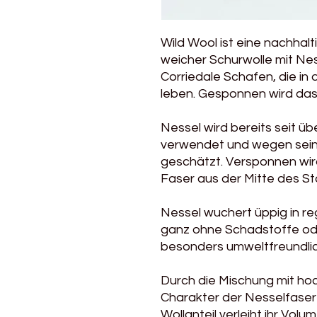
Wild Wool ist eine nachha
weicher Schurwolle mit Nes
Corriedale Schafen, die in 
leben. Gesponnen wird das G
Nessel wird bereits seit übe
verwendet und wegen seine
geschätzt. Versponnen wird
Faser aus der Mitte des S
Nessel wuchert üppig in r
ganz ohne Schadstoffe ode
besonders umweltfreundlic
Durch die Mischung mit hoc
Charakter der Nesselfaser
Wollanteil verleiht ihr Volu