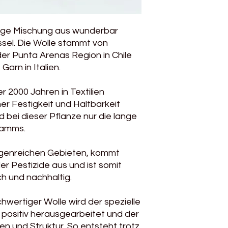
Pflegehinweise: Ha
ltige Mischung aus wunderbar
sel. Die Wolle stammt von
der Punta Arenas Region in Chile
arn in Italien.
r 2000 Jahren in Textilien
r Festigkeit und Haltbarkeit
 bei dieser Pflanze nur die lange
tamms.
egenreichen Gebieten, kommt
r Pestizide aus und ist somit
h und nachhaltig.
hwertiger Wolle wird der spezielle
 positiv herausgearbeitet und der
men und Struktur. So entsteht trotz