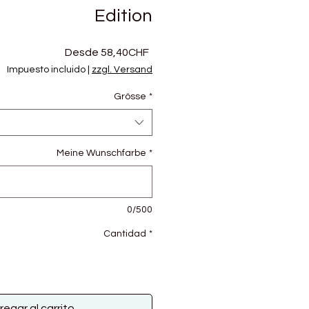
Edition
Precio
Desde
58,40CHF
de
Impuesto incluido
|
zzgl. Versand
oferta
Grösse
*
Meine Wunschfarbe
*
0/500
Cantidad
*
regar al carrito