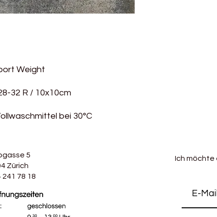
port Weight
28-32 R / 10x10cm
llwaschmittel bei 30°C
bgasse 5
Ich möchte
4 Zürich
 241 78 18