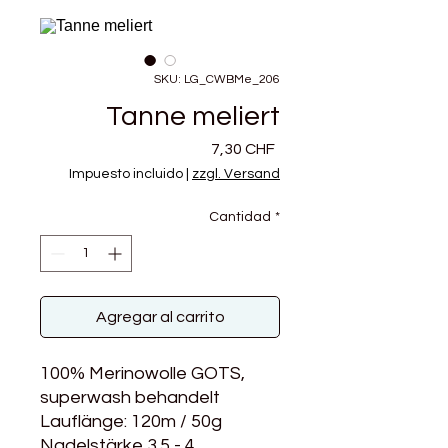
SKU: LG_CWBMe_206
Tanne meliert
Precio
7,30 CHF
Impuesto incluido
|
zzgl. Versand
Cantidad
*
Agregar al carrito
100% Merinowolle GOTS,
superwash behandelt
Lauflänge: 120m / 50g
Nadelstärke 3.5 - 4