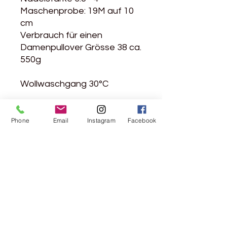
Maschenprobe: 19M auf 10
cm
Verbrauch für einen
Damenpullover Grösse 38 ca.
550g
Wollwaschgang 30°C
Phone
Email
Instagram
Facebook
Rebgasse 5
8004 Zürich
044 241 78 18
Ich möchte den Newsletter abonnieren