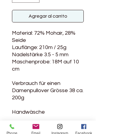
Agregar al carrito
Material: 72% Mohair, 28%
Seide
Lauflänge: 210m / 25g
Nadelstärke 3.5 - 5 mm
Maschenprobe: 18M auf 10
cm
Verbrauch für einen
Damenpullover Grösse 38 ca.
200g
Handwäsche
Weiches Mohair...
Phone
Email
Instagram
Facebook