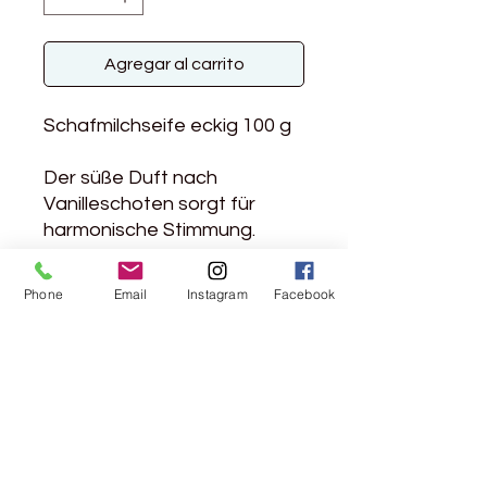
Agregar al carrito
Schafmilchseife eckig 100 g
Der süße Duft nach
Vanilleschoten sorgt für
harmonische Stimmung.
Phone
Email
Instagram
Facebook
Rebgasse 5
8004 Zürich
044 241 78 18