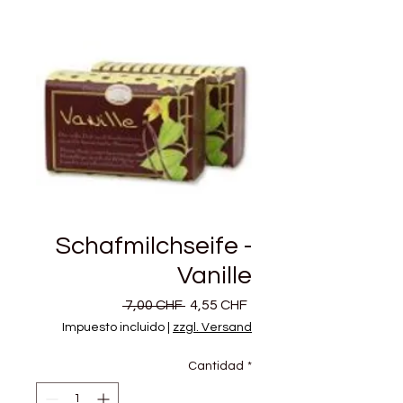
Schafmilchseife -
Vanille
Precio
Precio
 7,00 CHF 
4,55 CHF
de
Impuesto incluido
|
zzgl. Versand
oferta
Cantidad
*