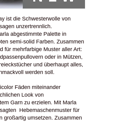
Lauflänge: 250m/10
Nadelstärke: 3,5-4,
Maschenprobe: 22 =
y ist die Schwesterwolle von
Verbrauch für einen 
sagen unzertrennlich.
Pflegehinweise: Ma
arla abgestimmte Palette in
ten semi-solid Farben. Zusammen
 für mehrfarbige Muster aller Art:
ndpassenpullovern oder in Mützen,
Dreieckstücher und überhaupt alles,
hmackvoll werden soll.
icolor Fäden miteinander
ichlichen Look von
em Garn zu erzielen. Mit Marla
ngesagten Hebemaschenmuster für
en großartig umsetzen. Zusammen