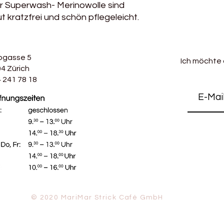
r Superwash- Merinowolle sind
ut kratzfrei und schön pflegeleicht.
bgasse 5
Ich möchte
4 Zürich
 241 78 18
© 2020 MariMar Strick Café GmbH