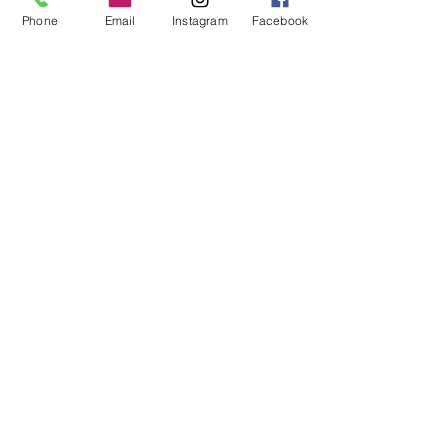
Phone
Email
Instagram
Facebook
Auslauf Artikel
Diese Farbe wird nicht mehr
nachproduziert. Es können nur noch
so viele Stränge bestellt werden, wie
an Lager sind.
Rebgasse 5
8004 Zürich
044 241 78 18
Ich möchte den Newsletter abonnieren
>