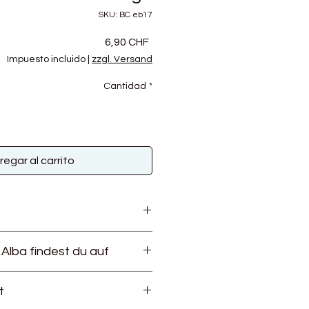
SKU: BC eb17
Precio
6,90 CHF
Impuesto incluido
|
zzgl. Versand
Cantidad
*
regar al carrito
tige, GOTS zertifizierte Baumwolle,
Alba findest du auf
gebaut und versponnen wird. Die
mwolle wird ohne Düngemittel
baut und per Hand geerntet. Die
t
, wie bei der konventionellen