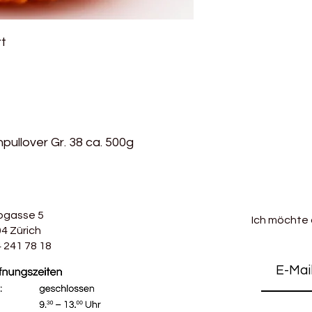
Baumwollernte, vorhe
GOTS steht für Globa
zu erleichtern. Nich
weltweit führenden 
auch die Färbemitte
Textilien aus biolog
rt
GOTS zertifziert. Das 
hohem Niveau defini
Schadstoffen wie zu
Anforderungen entl
Schwermetallen und 
Produktionskette und
für Global Organic T
Sozialkriterien.
führenden Standard f
Mehr über das GOTS 
aus biologisch erze
Niveau definiert er
ullover Gr. 38 ca. 500g
entlang der gesamt
gleichzeitig die ein
über das GOTS Zertif
sich sowohl für Pull
sehr gut zum Häkeln
bgasse 5
Ich möchte
Amiguri.Auch Schmi
4 Zürich
bereits aus Alba gest
 241 78 18
40° C gewaschen wer
auch dringend zu emp
Baumwolle auch sch
sie gut vertragen hat