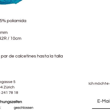
 25% poliamida
3 mm
 42R / 10cm
 par de calcetines hasta la talla
bgasse 5
Ich möchte
4 Zürich
 241 78 18