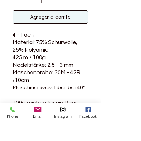
Agregar al carrito
4 - Fach
Material: 75% Schurwolle,
25% Polyamid
425 m / 100g
Nadelstärke: 2,5 - 3 mm
Maschenprobe: 30M - 42R
/10cm
Maschinenwaschbar bei 40°
100g reichen für ein Paar
Socken bis ca. Grösse 46
Phone
Email
Instagram
Facebook