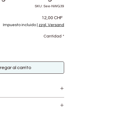
SKU: See-NWG39
Precio
12,00 CHF
Impuesto incluido
|
zzgl. Versand
Cantidad
*
regar al carrito
rwolle von peruanischen
00g
 nicht praktiziert.
/ 25R auf 10 cm