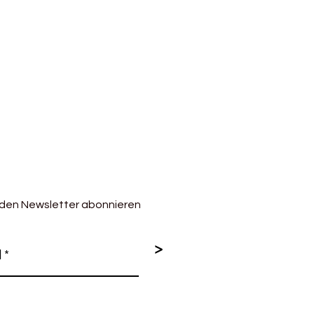
 Damenpullover Grösse 38 ca.
it mildem Waschmittel im
 den Newsletter abonnieren
>