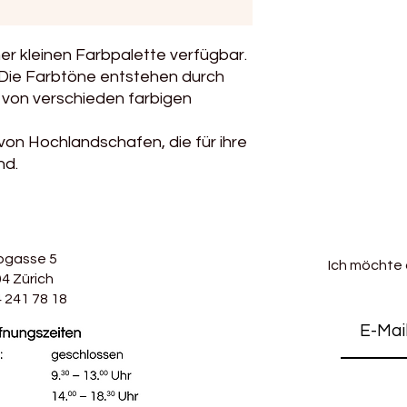
Verbrauch für einen
500g
ner kleinen Farbpalette verfügbar.
Handwäsche, oder m
t. Die Farbtöne entstehen durch
Wollwaschgang
von verschieden farbigen
on Hochlandschafen, die für ihre
nd.
bgasse 5
Ich möchte
4 Zürich
 241 78 18