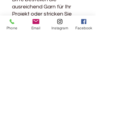
ausreichend Garn für Ihr
Projekt oder stricken Sie
abwechselnd mit zwei
Strängen, wenn Sie große
Phone
Email
Instagram
Facebook
Farbunterschiede vermeiden
möchten.
Rebgasse 5
8004 Zürich
044 241 78 18
Ich möchte den Newsletter abonnieren
>