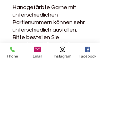
Handgefärbte Garne mit
unterschiedlichen
Partienummern können sehr
unterschiedlich ausfallen.
Bitte bestellen Sie
ausreichend Garn für Ihr
Projekt oder stricken Sie
Phone
Email
Instagram
Facebook
abwechselnd mit zwei
Strängen, wenn Sie große
Farbunterschiede vermeiden
möchten.
Rebgasse 5
8004 Zürich
044 241 78 18