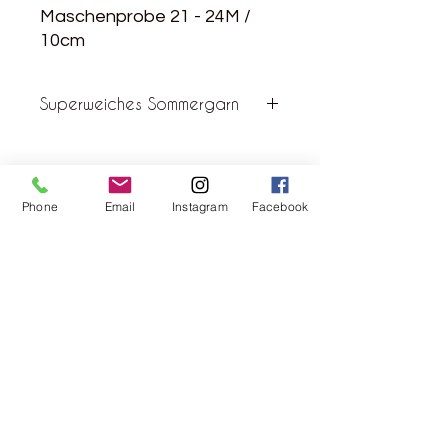
Maschenprobe 21 - 24M /
10cm
Superweiches Sommergarn
Die perfekte Mischung aus
Baumwolle und Seide macht dieses
einzigartige Verlaufsgarn zu einem
Phone
Email
Instagram
Facebook
perfekten Garn für Sommerpullover
und leichte Tops.
Rebgasse 5
8004 Zürich
044 241 78 18
Ich möchte den Newsletter abonnieren
>