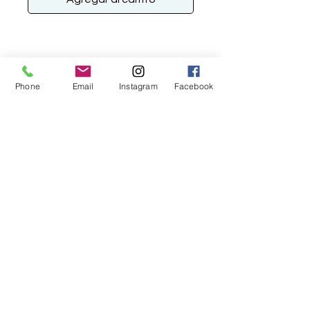
Phone
Email
Instagram
Facebook
Rebgasse 5
8004 Zürich
044 241 78 18
Ich möchte den Newsletter abonnieren
>