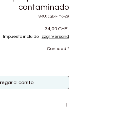
contaminado
SKU: cgb-FlMo-29
Precio
34,00 CHF
Impuesto incluido
|
zzgl. Versand
Cantidad
*
regar al carrito
r, 13% Wolle, 9% Nylon
00g
M / 14R auf 10 cm