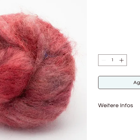
Ag
Weitere Infos
Material: 78% Mohai
Lauflänge: 200m / 1
Nadelstärke: 6 - 8
Maschenprobe: ca. 9