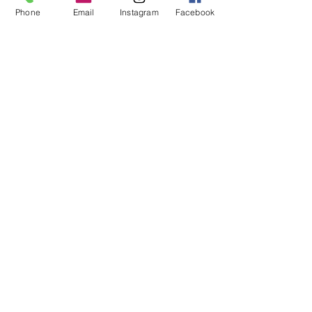
Phone
Email
Instagram
Facebook
Waschmaschine 40°C
Rebgasse 5
8004 Zürich
044 241 78 18
Ich möchte den Newsletter abonnieren
>