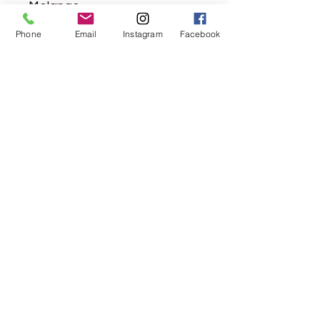
Melange
Phone
Email
Instagram
Facebook
Du benötigst ausserdem:
Stricknadeln 3 & 4 mm
Rundstricknadel 4 mm / 60-
80cm
ein 30 cm langer
Reissverschluss
Wunschfarbe
Hier kannst du deine Wunschfarbe
aussuchen
Rebgasse 5
8004 Zürich
044 241 78 18