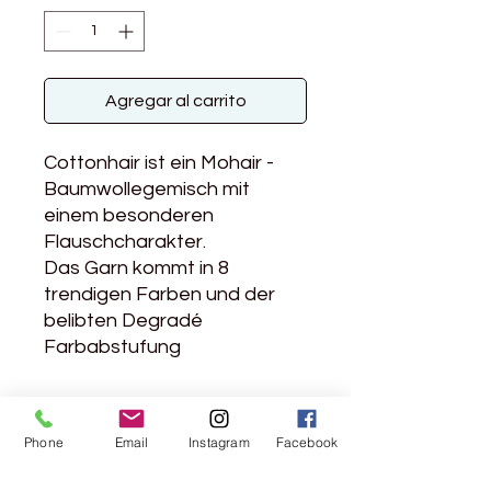
Agregar al carrito
Cottonhair ist ein Mohair -
Baumwollegemisch mit
einem besonderen
Flauschcharakter.
Das Garn kommt in 8
trendigen Farben und der
belibten Degradé
Farbabstufung
Weitere Infos
Phone
Email
Instagram
Facebook
Material: 70% Mohair - Superkid, 30%
Baumwolle