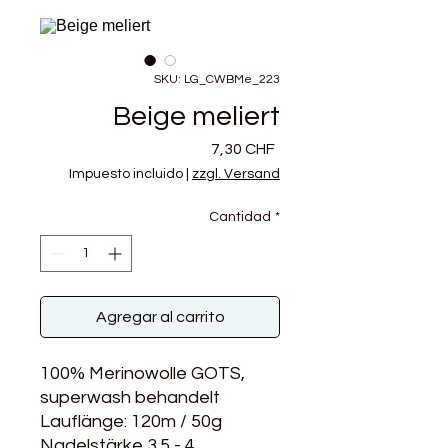
SKU: LG_CWBMe_223
Beige meliert
Precio
7,30 CHF
Impuesto incluido
|
zzgl. Versand
Cantidad
*
Agregar al carrito
100% Merinowolle GOTS,
superwash behandelt
Lauflänge: 120m / 50g
Nadelstärke 3.5 - 4