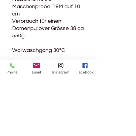
Maschenprobe: 19M auf 10
cm
Verbrauch für einen
Damenpullover Grösse 38 ca.
550g
Wollwaschgang 30°C
Phone
Email
Instagram
Facebook
Rebgasse 5
8004 Zürich
044 241 78 18
Ich möchte den Newsletter abonnieren