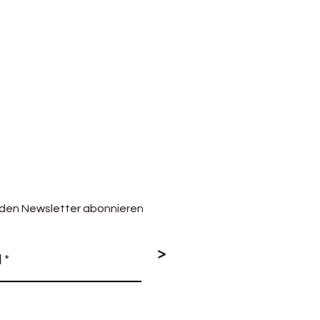
ekleidung oder Schals und Mützen.
 den Newsletter abonnieren
>