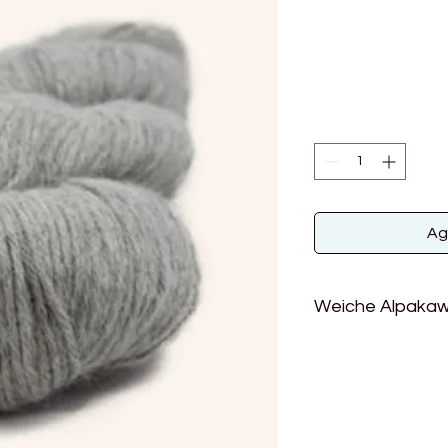
Ag
Weiche Alpakaw
Alpaka Fino ist seh
tragen. Die Naturfarb
Naturfarben. Alle a
Zertifikat - das bed
giftfrei sind.Alpaka 