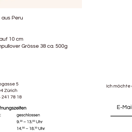
sich gut für Winterb
 aus Peru
auf 10 cm
pullover Grösse 38 ca. 500g
bgasse 5
Ich möchte
4 Zürich
 241 78 18