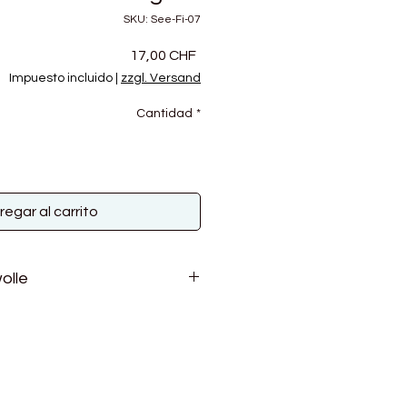
SKU: See-Fi-07
Precio
17,00 CHF
Impuesto incluido
|
zzgl. Versand
Cantidad
*
regar al carrito
olle
r weich und angenehm zu
en sind ungefärbt - also wirklich
nderen Farben haben das Ökotex
eutet, dass die Farben absolut
Wolle ist sehr wärmend. Sie eignet